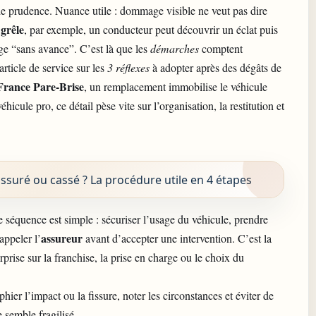
 de prudence. Nuance utile : dommage visible ne veut pas dire
grêle
e
, par exemple, un conducteur peut découvrir un éclat puis
rge “sans avance”. C’est là que les
démarches
comptent
rticle de service sur les
3 réflexes
à adopter après des dégâts de
France Pare-Brise
, un remplacement immobilise le véhicule
hicule pro, ce détail pèse vite sur l’organisation, la restitution et
issuré ou cassé ? La procédure utile en 4 étapes
e séquence est simple : sécuriser l’usage du véhicule, prendre
assureur
 appeler l’
avant d’accepter une intervention. C’est la
rise sur la franchise, la prise en charge ou le choix du
r l’impact ou la fissure, noter les circonstances et éviter de
se semble fragilisé.