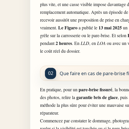
plus vite, et une casse visible impose davantage
remplacement automatique. Après un épisode d
recevoir aussitôt une proposition de prise en cha
Le Figaro
13 mai 2025
vraiment.
a publié le
un a
grêle sur la carrosserie ou le pare-brise. Et selon
2 heures
pendant
. En
LLD
, en
LOA
ou avec un vé
le coût réel du dossier.
Que faire en cas de pare-brise f
pare-brise fissuré
En pratique, pour un
, la bonn
garantie bris de glace
des photos, relire la
, puis
méthode la plus sûre pour éviter une mauvaise surp
réparateur.
Commencez par constater le dommage, photographie
rouler si la visibilité est touchée ou si le pare-bri