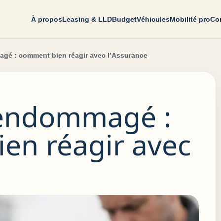
À propos
Leasing & LLD
Budget
Véhicules
Mobilité pro
Con
agé : comment bien réagir avec l’Assurance
 endommagé :
en réagir avec