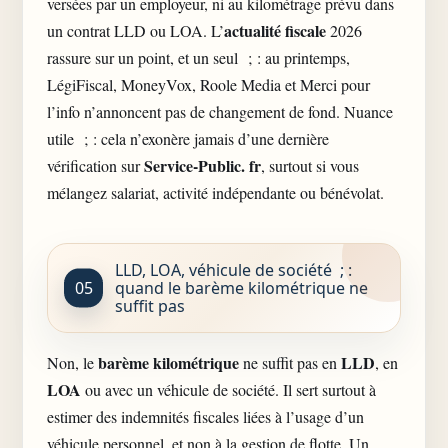
versées par un employeur, ni au kilométrage prévu dans
actualité fiscale
un contrat LLD ou LOA. L’
2026
rassure sur un point, et un seul ; : au printemps,
LégiFiscal, MoneyVox, Roole Media et Merci pour
l’info n’annoncent pas de changement de fond. Nuance
utile ; : cela n’exonère jamais d’une dernière
Service-Public. fr
vérification sur
, surtout si vous
mélangez salariat, activité indépendante ou bénévolat.
LLD, LOA, véhicule de société ; :
quand le barème kilométrique ne
suffit pas
barème kilométrique
LLD
Non, le
ne suffit pas en
, en
LOA
ou avec un véhicule de société. Il sert surtout à
estimer des indemnités fiscales liées à l’usage d’un
véhicule personnel, et non à la
gestion de flotte
. Un