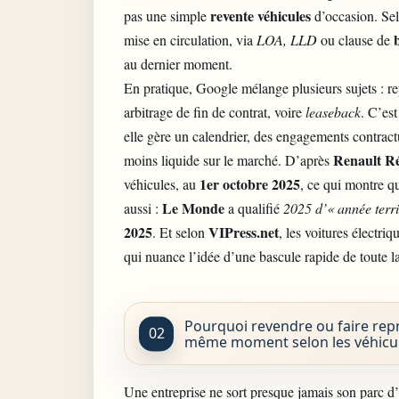
revente véhicules
pas une simple
d’occasion. Selo
mise en circulation, via
LOA, LLD
ou clause de
au dernier moment.
En pratique, Google mélange plusieurs sujets : re
arbitrage de fin de contrat, voire
leaseback
. C’es
elle gère un calendrier, des engagements contract
Renault R
moins liquide sur le marché. D’après
1er octobre 2025
véhicules, au
, ce qui montre q
Le Monde
aussi :
a qualifié
2025 d’« année terri
2025
VIPress.net
. Et selon
, les voitures électri
qui nuance l’idée d’une bascule rapide de toute l
Pourquoi revendre ou faire rep
même moment selon les véhicu
Une entreprise ne sort presque jamais son parc 