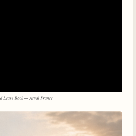
nd Lease Back — Arval France