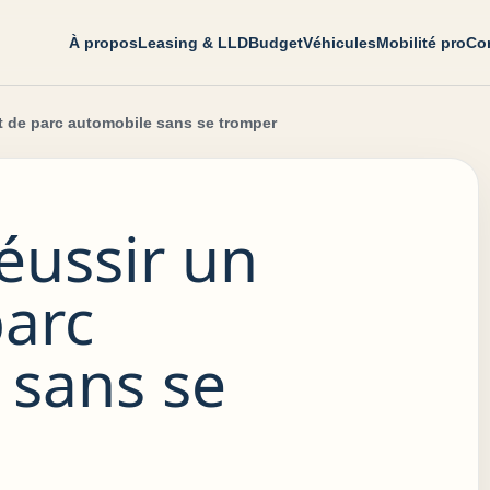
À propos
Leasing & LLD
Budget
Véhicules
Mobilité pro
Con
 de parc automobile sans se tromper
ussir un
parc
 sans se