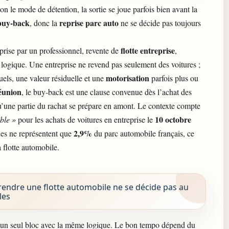
n le mode de détention, la sortie se joue parfois bien avant la
buy-back
reprise parc auto
, donc la
ne se décide pas toujours
flotte entreprise
prise par un professionnel, revente de
,
t logique. Une entreprise ne revend pas seulement des voitures ;
motorisation
uels, une valeur résiduelle et une
parfois plus ou
éunion
, le buy-back est une clause convenue dès l’achat des
u’une partie du rachat se prépare en amont. Le contexte compte
10 octobre
ble »
pour les achats de voitures en entreprise le
2,9%
ques ne représentent que
du
parc automobile français
, ce
a
flotte automobile
.
rendre une flotte automobile ne se décide pas au
les
d’un seul bloc avec la même logique. Le bon tempo dépend du