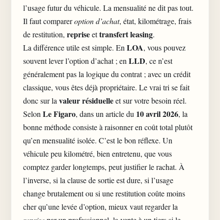
l’usage futur du véhicule. La mensualité ne dit pas tout.
Il faut comparer
option d’achat
, état, kilométrage, frais
reprise
transfert leasing
de restitution,
et
.
LOA
La différence utile est simple. En
, vous pouvez
LLD
souvent lever l’option d’achat ; en
, ce n’est
généralement pas la logique du contrat ; avec un crédit
classique, vous êtes déjà propriétaire. Le vrai tri se fait
valeur résiduelle
donc sur la
et sur votre besoin réel.
Le Figaro
10 avril 2026
Selon
, dans un article du
, la
bonne méthode consiste à raisonner en coût total plutôt
qu’en mensualité isolée. C’est le bon réflexe. Un
véhicule peu kilométré, bien entretenu, que vous
comptez garder longtemps, peut justifier le rachat. À
l’inverse, si la clause de sortie est dure, si l’usage
change brutalement ou si une restitution coûte moins
cher qu’une levée d’option, mieux vaut regarder la
reprise
par un professionnel, la vente à un tiers si le