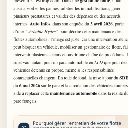
gestion de flotte
préventif. C’est trop court. Dans une
, il faut
aussi absorber les pannes, arbitrer les immobilisations, gérer
plusieurs prestataires et valider des dépenses ou des accords
Auto Infos
3 avril 2026
internes.
, dans son enquête du
, parle
d’une
“véritable Hydre”
pour décrire cette maintenance des
flottes automobiles : l’image est juste, car une intervention atelie
peut bloquer un véhicule, mobiliser un gestionnaire de flotte, fai
intervenir plusieurs acteurs et ouvrir une chaîne de procédures. 
sujet vaut autant pour un parc automobile en
LLD
que pour des
véhicules détenus en propre, même si les responsabilités
SD
contractuelles changent. En toile de fond, la mise à jour du
6 mai 2026
du
sur le parc et la circulation des véhicules routiers
maintenance automobile
aide à replacer cette
dans la réalité d
parc français.
Pourquoi gérer l’entretien de votre flotte