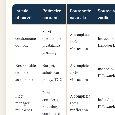
Intitulé
Périmètre
Fourchette
Source à
observé
courant
salariale
vérifier
Suivi
À compléter
Indeed
Gestionnaire
opérationnel,
ou
après
Hellowor
de flotte
prestataires,
vérification
planning
Responsable
Budget,
À compléter
Indeed
ou
de flotte
achats, car
après
Hellowor
automobile
policy, TCO
vérification
Parc
Fleet
À compléter
Indeed
complexe,
ou
manager
après
Hellowor
reporting,
multi-sites
vérification
conformité