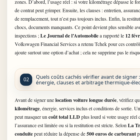
zones. D’abord, l’usage réel : si votre kilométrage dépasse le forf
de contrat peut grimper. Ensuite, les clauses : entretien, assuran
de remplacement, tout n’est pas toujours inclus. Enfin, la restitu
chocs, documents manquants. Ce point devient plus sensible av
Le Journal de l’Automobile
12 fév
inspections ;
a rapporté le
Volkswagen Financial Services a retenu Tchek pour ces contrô
ajoute surtout une option d’achat ; cela ne supprime pas le risqu
Quels coûts cachés vérifier avant de signer 
énergie, clauses et arbitrage thermique-éle
location voiture longue durée
Avant de signer une
, vérifiez qu
kilométrage
, énergie, services inclus et conditions de sortie. 
coût total LLD
peut masquer un
plus lourd si votre usage réel d
La Tr
l’assurance est limitée ou si la restitution est stricte. Selon
conduite
500 euros de carburant
peut réduire la dépense de
pa