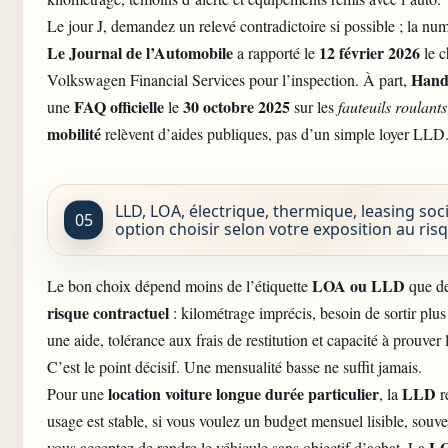
Le jour J, demandez un relevé contradictoire si possible ; la num
Le Journal de l’Automobile
12 février 2026
a rapporté le
le c
Hand
Volkswagen Financial Services pour l’inspection. À part,
FAQ officielle
30 octobre 2025
une
le
sur les
fauteuils roulants
mobilité
relèvent d’aides publiques, pas d’un simple loyer LLD
LLD, LOA, électrique, thermique, leasing socia
option choisir selon votre exposition au ris
LOA ou LLD
Le bon choix dépend moins de l’étiquette
que de
risque contractuel
: kilométrage imprécis, besoin de sortir plu
une aide, tolérance aux frais de restitution et capacité à prouver 
C’est le point décisif. Une mensualité basse ne suffit jamais.
location voiture
longue durée
particulier
LLD
Pour une
, la
r
usage est stable, si vous voulez un budget mensuel lisible, souv
L
vous acceptez de rendre le véhicule sans objectif d’achat. La