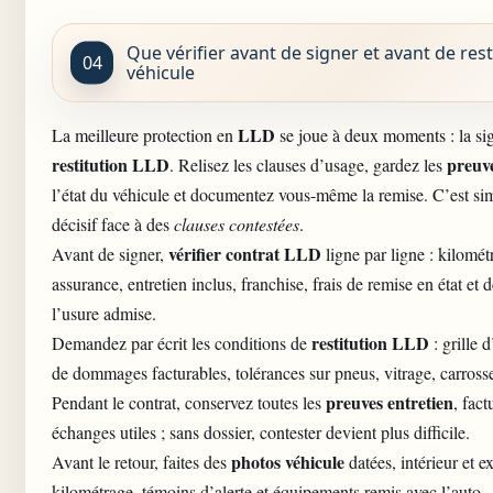
Que vérifier avant de signer et avant de rest
véhicule
LLD
La meilleure protection en
se joue à deux moments : la sig
restitution LLD
preuve
. Relisez les clauses d’usage, gardez les
l’état du véhicule et documentez vous-même la remise. C’est si
décisif face à des
clauses contestées
.
vérifier contrat LLD
Avant de signer,
ligne par ligne : kilomét
assurance, entretien inclus, franchise, frais de remise en état et 
l’usure admise.
restitution LLD
Demandez par écrit les conditions de
: grille 
de dommages facturables, tolérances sur pneus, vitrage, carrosser
preuves entretien
Pendant le contrat, conservez toutes les
, fact
échanges utiles ; sans dossier, contester devient plus difficile.
photos véhicule
Avant le retour, faites des
datées, intérieur et ex
kilométrage, témoins d’alerte et équipements remis avec l’auto.