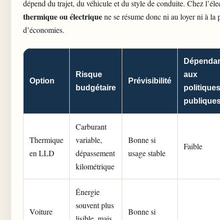
dépend du trajet, du véhicule et du style de conduite. Chez l’élec
thermique ou électrique
ne se résume donc ni au loyer ni à la
d’économies.
Dépenda
Risque
aux
Option
Prévisibilité
budgétaire
politique
publique
Carburant
Thermique
variable,
Bonne si
Faible
en LLD
dépassement
usage stable
kilométrique
Énergie
souvent plus
Voiture
Bonne si
lisible, mais