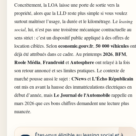
Concrètement, la LOA laisse une porte de sortie vers la
propriété, alors que la LLD reste plus simple si vous voulez
surtout maîtriser l’usage, la durée et le kilométrage. Le
leasing
social
, lui, n’est pas une troisième mécanique contractuelle au
sens strict : c’est un dispositif public appliqué à des offres de
economie.gouv.fr
50 000 véhicules
location ciblées. Selon
,
ont
2026
BFM
déjà été attribués dans ce cadre. Au printemps
,
,
Roole Média
Frandroid
Autosphere
,
et
ont relayé à la fois
son retour annoncé et ses limites pratiques. Le contexte de
CNews
L’Écho Républicain
marché pousse aussi le sujet :
et
ont mis en avant la hausse des immatriculations électriques en
Le Journal de l'Automobile
début d’année, mais
rappelle en
mars 2026 que ces bons chiffres demandent une lecture plus
nuancée.
Êtes-vous éligible au leasing social et à