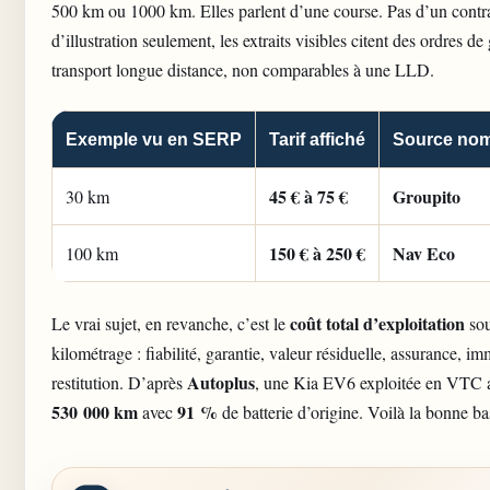
500 km ou 1000 km. Elles parlent d’une course. Pas d’un contrat
d’illustration seulement, les extraits visibles citent des ordres d
transport longue distance, non comparables à une LLD.
Exemple vu en SERP
Tarif affiché
Source no
45 € à 75 €
Groupito
30 km
150 € à 250 €
Nav Eco
100 km
coût total d’exploitation
Le vrai sujet, en revanche, c’est le
sou
kilométrage : fiabilité, garantie, valeur résiduelle, assurance, im
Autoplus
restitution. D’après
, une Kia EV6 exploitée en VTC a
530 000 km
91 %
avec
de batterie d’origine. Voilà la bonne ba