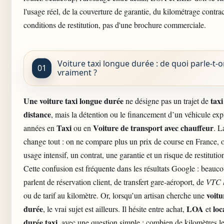
l'usage réel, de la couverture de garantie, du kilométrage contrac
conditions de restitution, pas d'une brochure commerciale.
Voiture taxi longue durée : de quoi parle-t-
vraiment ?
Une voiture taxi longue durée
taxi
ne désigne pas un trajet de
distance
, mais la détention ou le financement d’un véhicule expl
Taxi
Voiture de transport avec chauffeur
années en
ou en
. L
change tout : on ne compare plus un prix de course en France, 
usage intensif, un contrat, une garantie et un risque de restitutio
Cette confusion est fréquente dans les résultats Google : beauc
parlent de réservation client, de transfert gare-aéroport, de
VTC l
voitu
ou de tarif au kilomètre. Or, lorsqu’un artisan cherche une
durée
LOA
loc
, le vrai sujet est ailleurs. Il hésite entre achat,
et
durée taxi
, avec une question simple : combien de kilomètres l