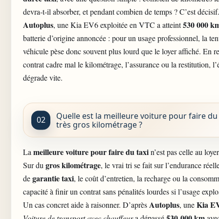
devra-t-il absorber, et pendant combien de temps ? C’est décisif
Autoplus
530 000 k
, une Kia EV6 exploitée en VTC a atteint
batterie d’origine annoncée : pour un usage professionnel, la ten
véhicule pèse donc souvent plus lourd que le loyer affiché. En re
contrat cadre mal le kilométrage, l’assurance ou la restitution, l
dégrade vite.
Quelle est la meilleure voiture pour faire du 
très gros kilométrage ?
meilleure voiture pour faire du taxi
La
n’est pas celle au loyer
gros kilométrage
Sur du
, le vrai tri se fait sur l’endurance réel
garantie taxi
de
, le coût d’entretien, la recharge ou la consomma
capacité à finir un contrat sans pénalités lourdes si l’usage explo
Autoplus
Kia E
Un cas concret aide à raisonner. D’après
, une
530 000 km
Voiture de transport avec chauffeur
a dépassé
ave