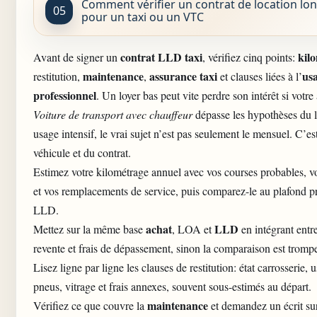
Comment vérifier un contrat de location lo
pour un taxi ou un VTC
contrat LLD taxi
kil
Avant de signer un
, vérifiez cinq points:
maintenance
assurance taxi
us
restitution,
,
et clauses liées à l’
professionnel
. Un loyer bas peut vite perdre son intérêt si votre
Voiture de transport avec chauffeur
dépasse les hypothèses du 
usage intensif, le vrai sujet n’est pas seulement le mensuel. C’es
véhicule et du contrat.
Estimez votre
kilométrage annuel
avec vos courses probables, vo
et vos remplacements de service, puis comparez-le au plafond p
LLD.
achat
LLD
Mettez sur la même base
, LOA et
en intégrant entre
revente et frais de dépassement, sinon la comparaison est tromp
Lisez ligne par ligne les clauses de restitution: état carrosserie, u
pneus, vitrage et frais annexes, souvent sous-estimés au départ.
maintenance
Vérifiez ce que couvre la
et demandez un écrit sur