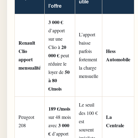
utile
l’offre
3 000 €
d’apport
L’apport
sur une
Renault
baisse
20
Clio à
Clio
Hess
parfois
000 €
peut
apport
Automobile
fortement
réduire le
mensualité
la charge
50
loyer de
mensuelle
à 80
€/mois
Le seuil
189 €/mois
des 100 €
La
Peugeot
sur 48 mois
est
3 000
Centrale
208
avec
souvent
€
d’apport
irréaliste