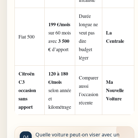
Durée
199 €/mois
longue ne
La
sur 60 mois
veut pas
Fiat 500
3 500
Centrale
avec
dire
€
d’apport
budget
léger
Citroën
120 à 180
Comparer
C3
€/mois
Ma
aussi
occasion
Nouvelle
selon année
l’occasion
sans
Voiture
et
récente
apport
kilométrage
Quelle voiture peut-on viser avec un